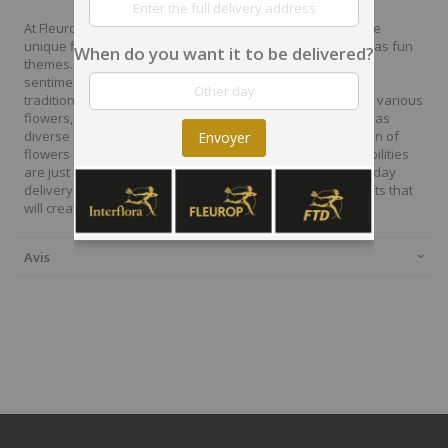
At Fleurop, our skilled floral designers endeavour to create
unique floral designs, with imaginative, thoughtful as well as fun
When do you want it to be delivered?
themes. Each bouquet is personally crafted to conjure the
sentiments you want to convey with the flowers. From a
traditional bouquet of red roses to modern assortment of various
flowers, now it is easier to send different flowers that are as
diverse as your expressions. Choose from a vast collection of
Envoyer
flowers and gift baskets for delivery at Fleurop, the possibilities
are just endless. Surprise your loved ones with the same day
delivery of fresh flowers arrangements and wonderful gifts that
will create memories to last a lifetime.
Avis