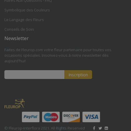
Foires Aux Questions - FAQ
Symbolique des Couleurs
Le Langage des Fleurs
Conseils de Soin
Newsletter
Faites de Fleurop.com votre fleur partenaire pour toutes vos
occasions spéciales. Inscrivez-vous à notre newsletter dès
aujourd'hui!
Inscription
Inscription
à
notre
lettre
d’information
:
© Fleurop-Interflora 2021. All Rights Reserved