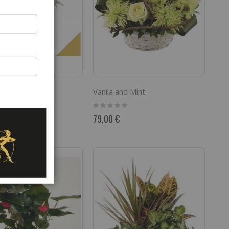
ment of Plants
Vanila and Mint
Rating:
0%
79,00 €