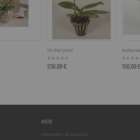
Orchid plant
Anthuri
Rating:
Rating:
0%
0%
230,00 €
150,00 
AIDE
Information de Livraison