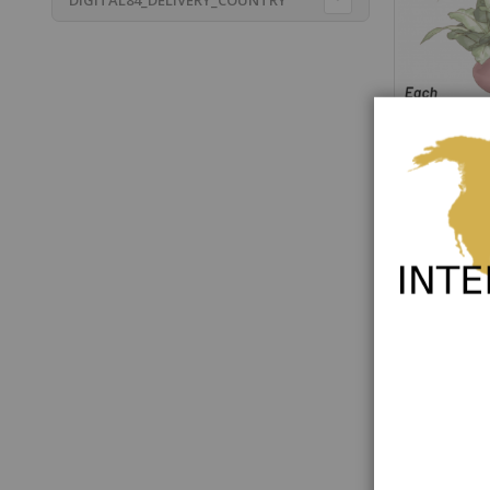
SP
Rating:
0%
58,00 €