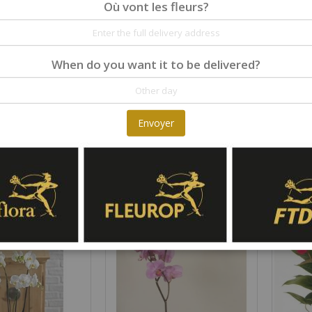
Où vont les fleurs?
When do you want it to be delivered?
Envoyer
 of Plants
Single Plant
Arrange
Rating:
Rating:
0%
0%
82,00 €
80,00 €