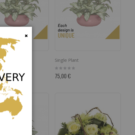
Fermer
lant
Single Plant
Rating:
0%
75,00 €