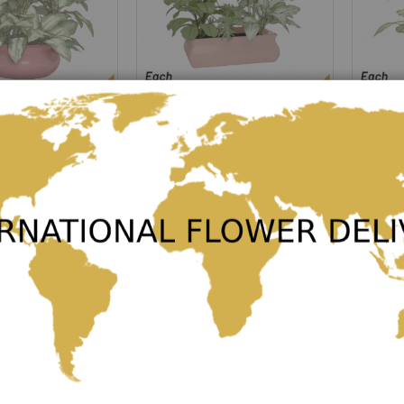
Arrangement of Plants
Single P
Rating:
Rating:
0%
0%
55,00 €
35,00 €