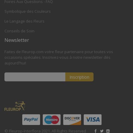
Foires Aux Questions - FAQ
Symbolique des Couleurs
Le Langage des Fleurs
Conseils de Soin
Newsletter
Faites de Fleurop.com votre fleur partenaire pour toutes vos
occasions spéciales. Inscrivez-vous à notre newsletter dès
aujourd'hui!
Inscription
Inscription
à
notre
lettre
d’information
:
© Fleurop-Interflora 2021. All Rights Reserved