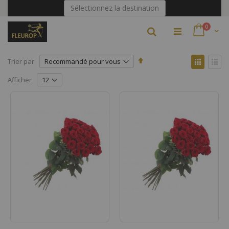
Allez
Sélectionnez la destination
au
contenu
articles
0
Rechercher
Par
Affich
Trier par
ordre
en
Grille
Liste
décroissant
Afficher