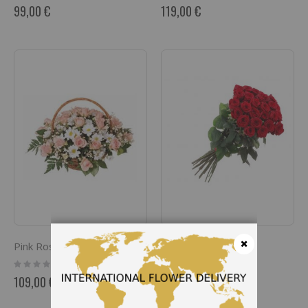
0%
0%
99,00 €
119,00 €
Pink Roses Basket
Ruby 21 red roses
Rating:
Rating:
Fermer
0%
0%
109,00 €
119,00 €