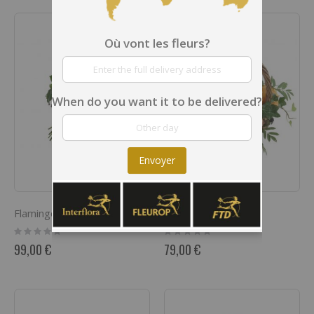
Où vont les fleurs?
When do you want it to be delivered?
Envoyer
Flamingo (21 Pink Roses)
Sweet Happiness
Rating:
Rating:
0%
0%
99,00 €
79,00 €