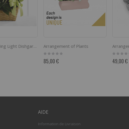
Arrangement of Plants
The FTD Loving Light Dishgarden
Rating:
Rating:
0%
0%
85,00 €
49,00 €
AIDE
Information de Livraison