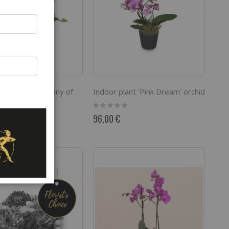
Indoor plant 'Pink Dream' orchid
Indoor plant pot 'Harmony of colors'
Rating:
0%
96,00 €