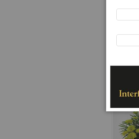
Rating:
0%
171,00 €