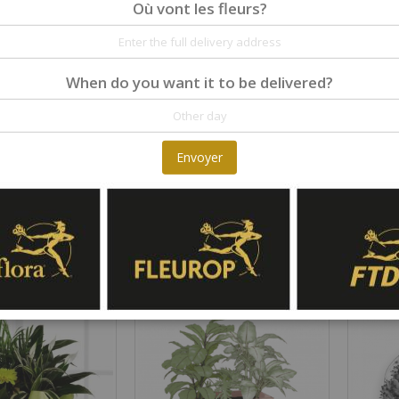
Où vont les fleurs?
When do you want it to be delivered?
Envoyer
Indoor plant 'Pink Dream' orchid
Indoor plant pot 'Harmony of colors'
Rating:
Rating:
0%
0%
96,00 €
171,00 €