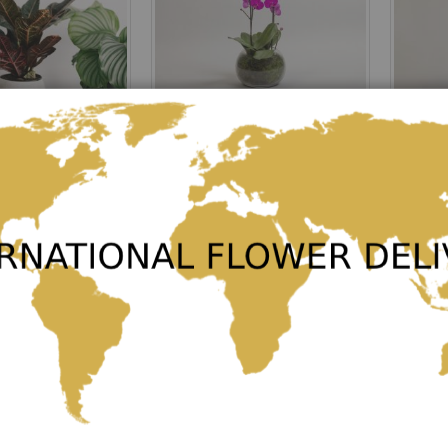
d Plant
Aquarius
Moth Or
Rating:
Rating:
0%
0%
102,00 €
98,00 €