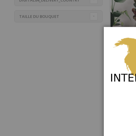
TAILLE DU BOUQUET
Florist Potte
Rating:
0%
58,00 €