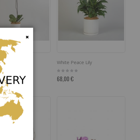
Fermer
chid
White Peace Lily
Rating:
0%
68,00 €