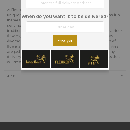
At Fleurop, our skilled floral designers endeavour to create
unique floral designs, with imaginative, thoughtful as well as fun
When do you want it to be delivered?
themes. Each bouquet is personally crafted to conjure the
sentiments you want to convey with the flowers. From a
traditional bouquet of red roses to modern assortment of various
flowers, now it is easier to send different flowers that are as
Envoyer
diverse as your expressions. Choose from a vast collection of
flowers and gift baskets for delivery at Fleurop, the possibilities
are just endless. Surprise your loved ones with the same day
delivery of fresh flowers arrangements and wonderful gifts that
will create memories to last a lifetime.
Avis