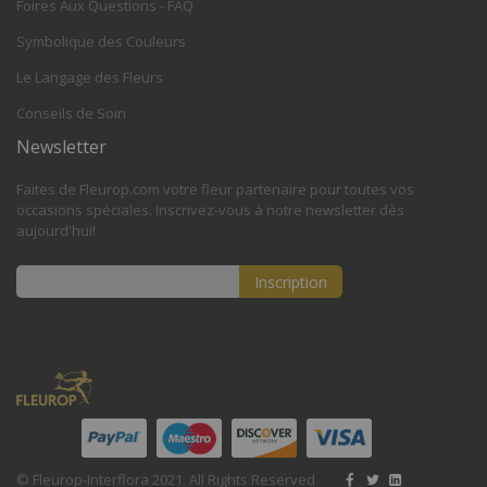
Foires Aux Questions - FAQ
Symbolique des Couleurs
Le Langage des Fleurs
Conseils de Soin
Newsletter
Faites de Fleurop.com votre fleur partenaire pour toutes vos
occasions spéciales. Inscrivez-vous à notre newsletter dès
aujourd'hui!
Inscription
Inscription
à
notre
lettre
d’information
:
© Fleurop-Interflora 2021. All Rights Reserved