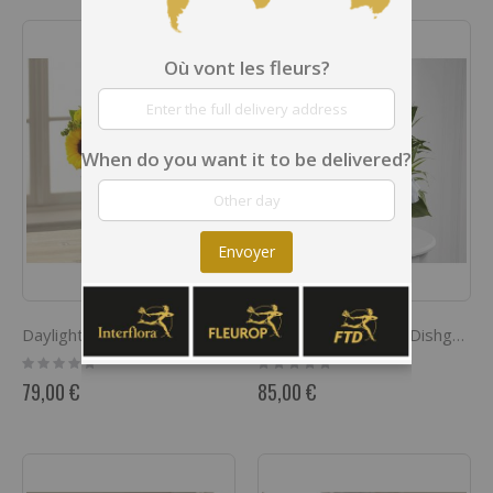
Où vont les fleurs?
When do you want it to be delivered?
Envoyer
Daylight Bouquet
Peace And Serenity Dishgarden
Rating:
Rating:
0%
0%
79,00 €
85,00 €