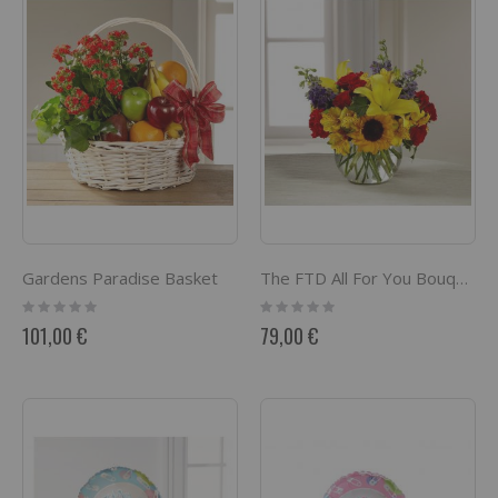
Gardens Paradise Basket
The FTD All For You Bouquet
Rating:
Rating:
0%
0%
101,00 €
79,00 €