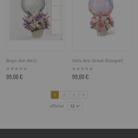
Boys Are Best
Girls Are Great Bouquet
Rating:
Rating:
0%
0%
99,00 €
99,00 €
Page
Vous lisez actuellement la page
Page
Page
Page
Suivant
1
2
3
Afficher