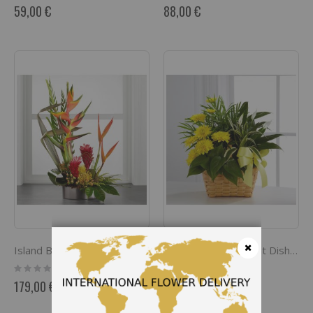
0%
0%
59,00 €
88,00 €
Island Breeze Arrangement
The FTD Loving Light Dishgarden
Rating:
Rating:
Fermer
0%
0%
179,00 €
88,00 €