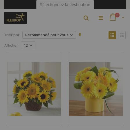
Allez
Sélectionnez la destination
au
contenu
articles
0
Rechercher
Par
Affich
Trier par
ordre
en
Grille
Liste
décroissant
Afficher