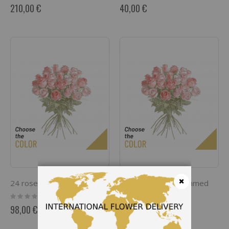
0%
0%
210,00 €
40,00 €
24 roses long stemmed
24 roses short stemmed
Rating:
Rating:
Fermer
0%
0%
98,00 €
80,00 €