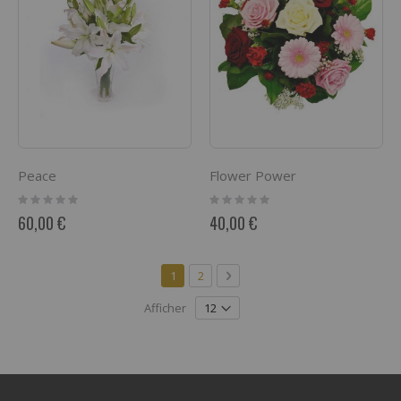
Peace
Flower Power
Rating:
Rating:
0%
0%
60,00 €
40,00 €
Page
Vous lisez actuellement la page
Page
Page
Suivant
1
2
Afficher