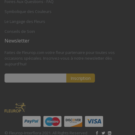
Foires Aux Questions - FAQ
Symbolique des Couleurs
Le Langage des Fleurs
Conseils de Soin
Newsletter
Faites de Fleurop.com votre fleur partenaire pour toutes vos
occasions spéciales. Inscrivez-vous à notre newsletter dès
aujourd'hui!
Inscription
Inscription
à
notre
lettre
d’information
:
© Fleurop-Interflora 2021. All Rights Reserved