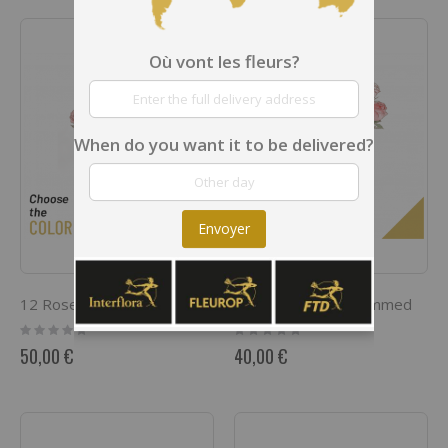
Où vont les fleurs?
When do you want it to be delivered?
Envoyer
12 Roses Long Stem
12 Roses Short Stemmed
Rating:
Rating:
0%
0%
50,00 €
40,00 €