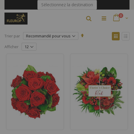
Allez
Sélectionnez la destination
au
contenu
articles
0
Rechercher
Par
Affich
Trier par
ordre
en
Grille
Liste
décroissant
Afficher