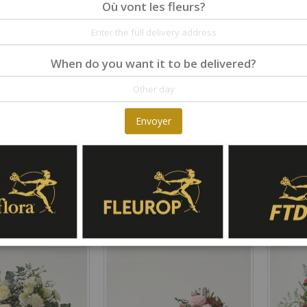
Où vont les fleurs?
When do you want it to be delivered?
Envoyer
ower meadow
Funeral Arrangement
Clear D
Rating:
Rating:
0%
0%
119,00 €
62,00 €