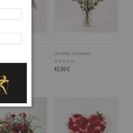
ream
Dreamy Carnation
Rating:
0%
42,00 €