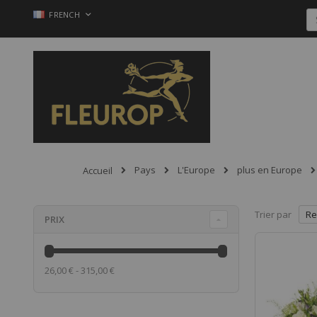
Allez
LANGUE
FRENCH
au
contenu
Pays
L'Europe
plus en Europe
Accueil
Trier par
PRIX
26,00 € - 315,00 €