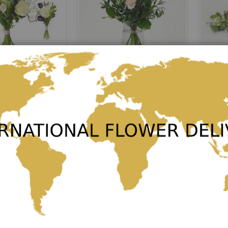
ouquet
Bouquet Thoughtful
Bouquet
Rating:
Rating:
0%
0%
56,00 €
43,00 €