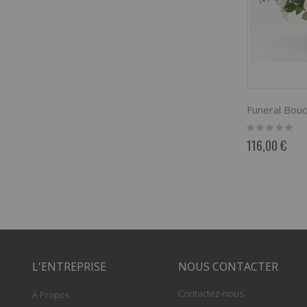
Funeral Bouq
Rating:
0%
116,00 €
L'ENTREPRISE
NOUS CONTACTER
Contactez-nous
À Propos