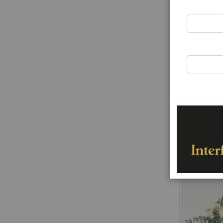
Bouquet Fl
Rating:
0%
57,00 €