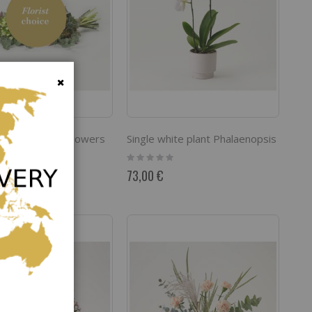
Fermer
 of Mixed Cut Flowers
Single white plant Phalaenopsis
Rating:
0%
73,00 €