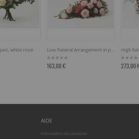
uet, white rose
Low Funeral Arrangement in pink
Rating:
Rating:
0%
0%
163,00 €
273,00 
AIDE
Information de Livraison