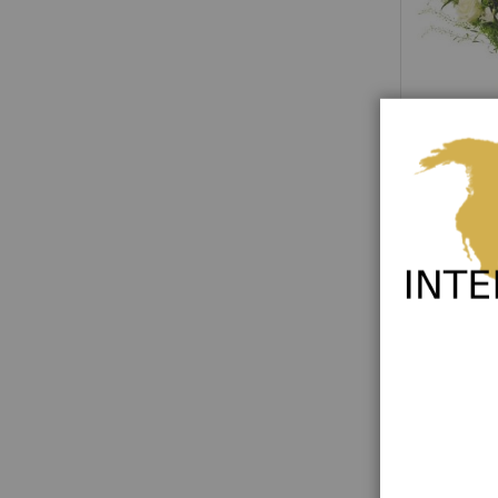
Babybirth b
Rating:
0%
96,00 €