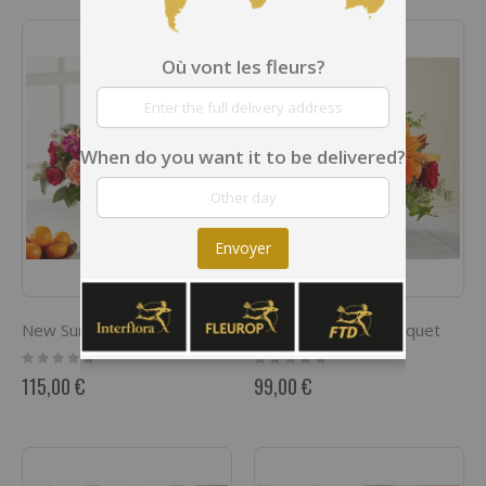
Où vont les fleurs?
When do you want it to be delivered?
Envoyer
New Sunrise Bouquet
Natures Bounty Bouquet
Rating:
Rating:
0%
0%
115,00 €
99,00 €