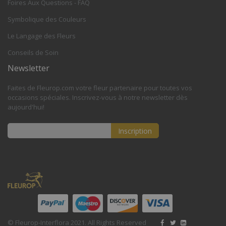
Foires Aux Questions - FAQ
Symbolique des Couleurs
Le Langage des Fleurs
Conseils de Soin
Newsletter
Faites de Fleurop.com votre fleur partenaire pour toutes vos
occasions spéciales. Inscrivez-vous à notre newsletter dès
aujourd'hui!
Inscription
Inscription
à
notre
lettre
d’information
:
© Fleurop-Interflora 2021. All Rights Reserved