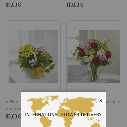
0%
0%
85,00 €
110,00 €
A Bit of Sunshine
Blooming Embrace Bouquet
Rating:
Rating:
Fermer
0%
0%
85,00 €
90,00 €