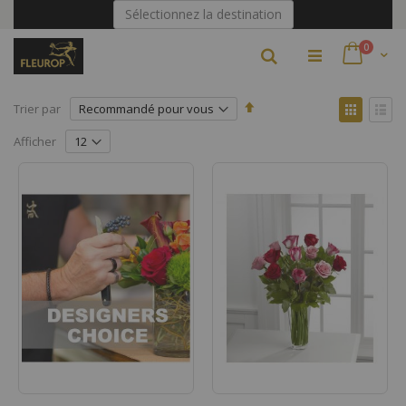
Allez
Sélectionnez la destination
au
contenu
articles
0
Rechercher
Par
Affich
Trier par
ordre
en
Grille
Liste
décroissant
Afficher