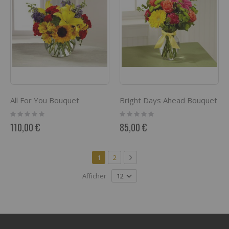
All For You Bouquet
Bright Days Ahead Bouquet
Rating:
Rating:
0%
0%
110,00 €
85,00 €
Page
Vous lisez actuellement la page
Page
Page
Suivant
1
2
Afficher