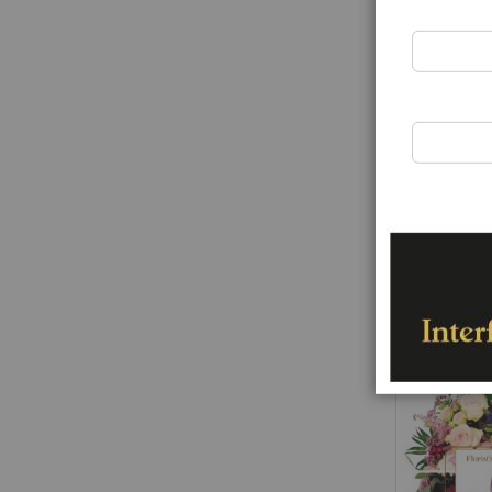
7 Roses
Rating:
0%
63,00 €