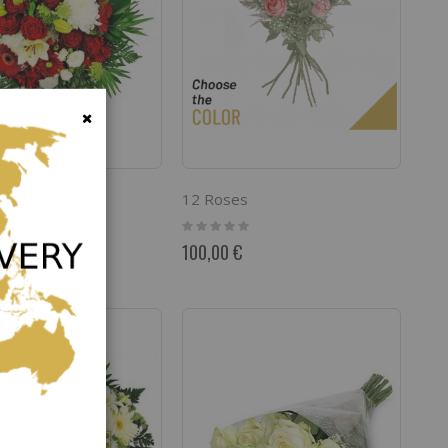
Fermer
ve
12 Roses
Rating:
0%
€
100,00 €