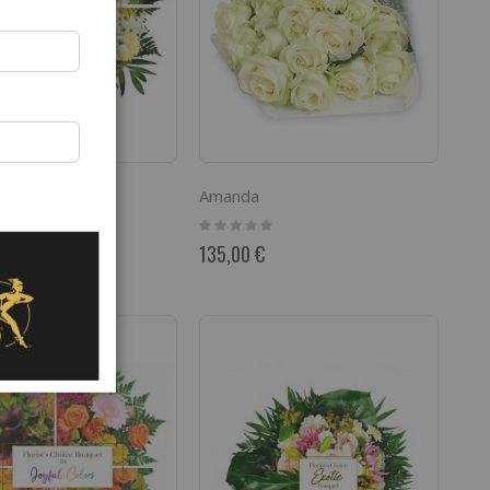
looms
Amanda
Rating:
0%
€
135,00 €