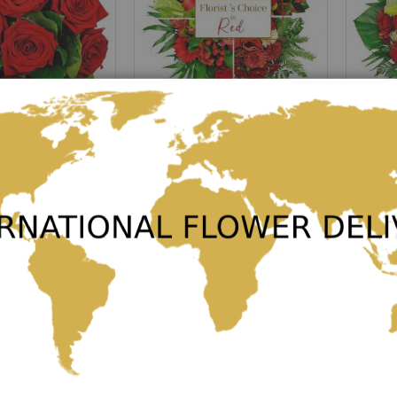
Ruby
True Lo
Rating:
Rating:
0%
0%
100,00 €
100,00 