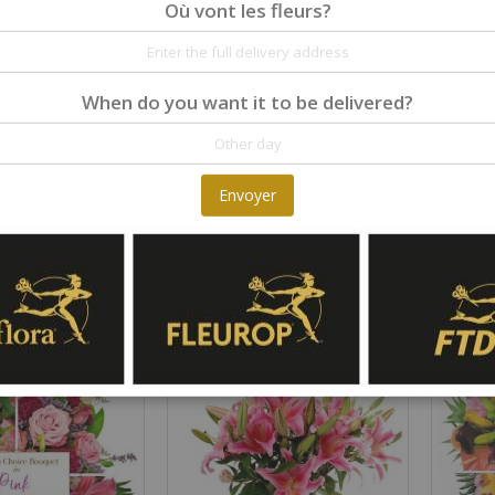
Où vont les fleurs?
When do you want it to be delivered?
Envoyer
Affection Pink Roses
White B
Rating:
Rating:
0%
0%
100,00 €
100,00 