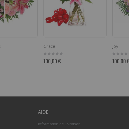
k
Grace
Joy
Rating:
Rating:
0%
0%
100,00 €
100,00 
AIDE
Information de Livraison