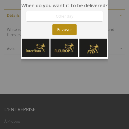
When do you want it to be delivered?
Détails
Envoyer
White roses are a symbol of innocence, pure love, happy and
forever.
Avis
L'ENTREPRISE
À Propos