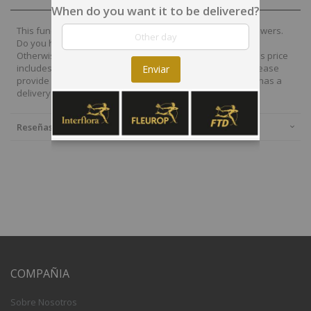
When do you want it to be delivered?
This funeral wreath is typically arranged with seasonal flowers.
Do you have a specific color preference? Just let us know.
Otherwise, the choice of colors will be left to the florist. This price
includes a ribbon costing approximately 50 to 70 euros. Please
Enviar
provide us with the short text for the ribbon. This product has a
delivery time of 48 hours.
Reseñas
COMPAÑIA
Sobre Nosotros