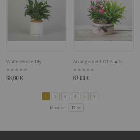
White Peace Lily
Arrangement Of Plants
Rating:
Rating:
0%
0%
68,00 €
67,00 €
Página
Actualmente estás leyendo página
Página
Página
Página
Página
Página
Siguiente
1
2
3
4
5
Mostrar