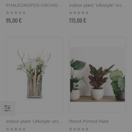
PHALEONOPSIS ORCHID PLAN IN POT WITH TWO STEMS
Indoor plant 'Lifestyle' orchid in vase
Rating:
Rating:
0%
0%
95,00 €
115,00 €
Comprar
Florist Potted Plant
Indoor plant 'Lifestyle' orchid in vase
por
Rating:
Rating: