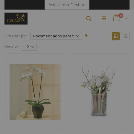
Ir
Selecciona Destino
al
contenido
artículo
0
Buscar
Cart
Fijar
Ver
Ordenar por
Dirección
como
Parrilla
Lista
Descendente
Mostrar