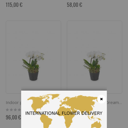
0%
0%
115,00 €
58,00 €
Indoor plant 'White Dream' orchid
Indoor plant 'White Dream' orchid
Cerrar
Rating:
Rating:
0%
0%
96,00 €
96,00 €