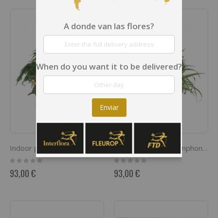
A donde van las flores?
When do you want it to be delivered?
Enviar
Indoor plant pot 'Symphony of plants'
Indoor plant pot 'Symphony of plants'
Rating:
Rating:
0%
0%
93,00 €
93,00 €