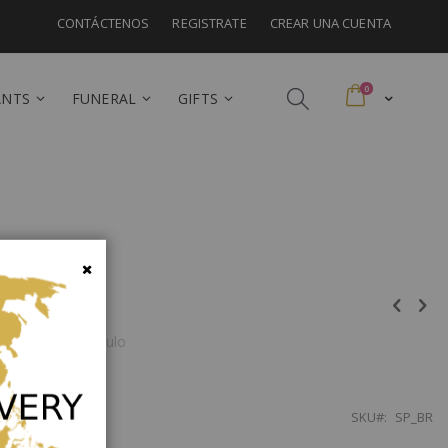
CONTÁCTENOS
REGISTRATE
CREAR UNA CUENTA
artículos
0
Cart
ANTS
FUNERAL
GIFTS
rasil
Cerrar
a para este artículo
SKU
SP_BR