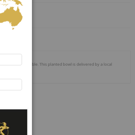
e best plants available. This planted bowl is delivered by a local