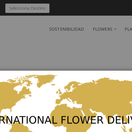
Selecciona Destino
SOSTENIBILIDAD
FLOWERS
PL
Enviar 'Single Plant' a B
Sea el primero en dejar una reseñ
Tan bajo como
63,00 €