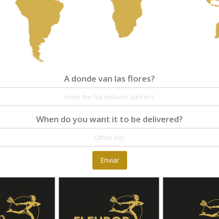
A donde van las flores?
A donde van las flores?
Detalles
Reseñas
Our professional florist in Brazil will select th
florist.
When do you want it to be delivered?
Enviar