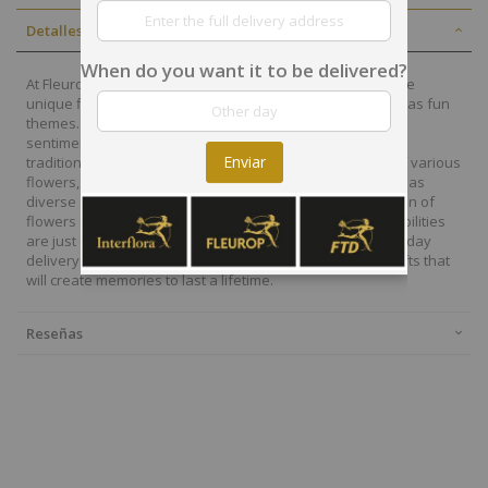
Detalles
When do you want it to be delivered?
At Fleurop, our skilled floral designers endeavour to create
unique floral designs, with imaginative, thoughtful as well as fun
themes. Each bouquet is personally crafted to conjure the
sentiments you want to convey with the flowers. From a
Enviar
traditional bouquet of red roses to modern assortment of various
flowers, now it is easier to send different flowers that are as
diverse as your expressions. Choose from a vast collection of
flowers and gift baskets for delivery at Fleurop, the possibilities
are just endless. Surprise your loved ones with the same day
delivery of fresh flowers arrangements and wonderful gifts that
will create memories to last a lifetime.
Reseñas