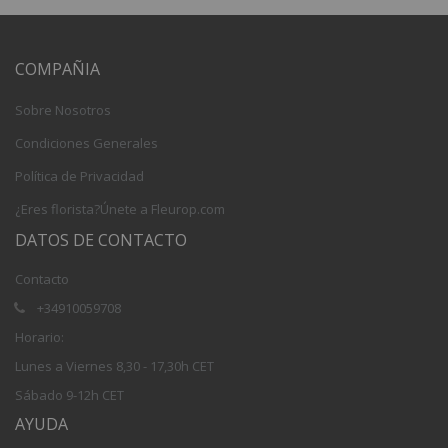
COMPAÑIA
Sobre Nosotros
Condiciones Generales
Política de Privacidad
¿Eres florista?Únete a Fleurop.com
DATOS DE CONTACTO
Contacto
+34910059708
Horario:
Lunes a Viernes 8,30 - 17,30h CET
Sábado 9-12h CET
AYUDA