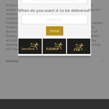
At Fleurop, our skilled floral designers endeavour to create
unique floral designs, with imaginative, thoughtful as well as fun
When do you want it to be delivered?
themes. Each bouquet is personally crafted to conjure the
sentiments you want to convey with the flowers. From a
traditional bouquet of red roses to modern assortment of various
flowers, now it is easier to send different flowers that are as
Enviar
diverse as your expressions. Choose from a vast collection of
flowers and gift baskets for delivery at Fleurop, the possibilities
are just endless. Surprise your loved ones with the same day
delivery of fresh flowers arrangements and wonderful gifts that
will create memories to last a lifetime.
Reseñas