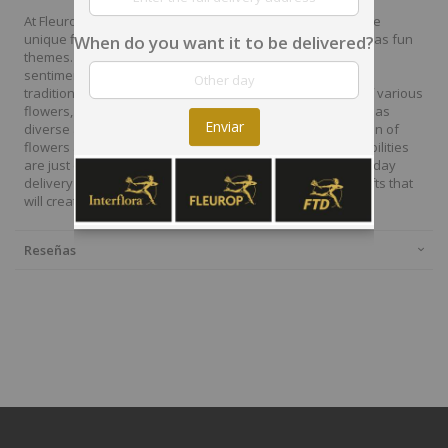
At Fleurop, our skilled floral designers endeavour to create
unique floral designs, with imaginative, thoughtful as well as fun
When do you want it to be delivered?
themes. Each bouquet is personally crafted to conjure the
sentiments you want to convey with the flowers. From a
traditional bouquet of red roses to modern assortment of various
flowers, now it is easier to send different flowers that are as
Enviar
diverse as your expressions. Choose from a vast collection of
flowers and gift baskets for delivery at Fleurop, the possibilities
are just endless. Surprise your loved ones with the same day
delivery of fresh flowers arrangements and wonderful gifts that
will create memories to last a lifetime.
Reseñas