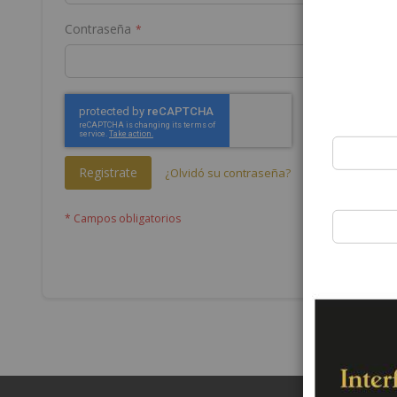
Contraseña
Registrate
¿Olvidó su contraseña?