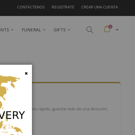
CONTÁCTENOS
REGISTRATE
CREAR UNA CUENTA
artículos
0
Cart
ANTS
FUNERAL
GIFTS
Cerrar
eneficios: Pago más rápido, guardar más de una dirección,
 más.