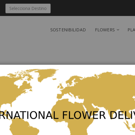
Selecciona Destino
SOSTENIBILIDAD
FLOWERS
PL
Nuevos clientes
lectrónico.
Crear una cuenta tiene muchos b
seguimiento de pedidos y mucho
Crear una cuenta