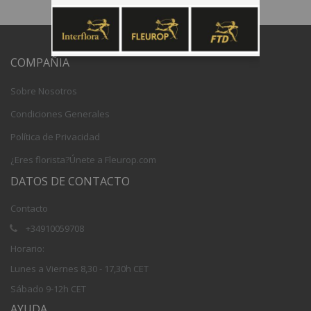
COMPAÑIA
Sobre Nosotros
Condiciones Generales
Política de Privacidad
¿Eres florista?Únete a Fleurop.com
DATOS DE CONTACTO
Contacto
+34910059708
Horario:
Lunes a Viernes 8,30 - 17,30h CET
Sábado 9-12h CET
AYUDA