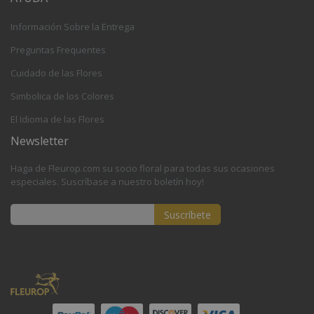
Información Sobre la Entrega
Preguntas Frequentes
Cuidado de las Flores
Simbolica de los Colores
El Idioma de las Flores
Newsletter
Haga de Fleurop.com su socio floral para todas sus ocasiones
especiales. Suscríbase a nuestro boletín hoy!
Suscríbete
Inscríbase
a
nuestro
boletín
de
noticias: