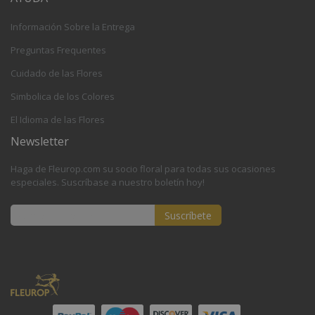
Información Sobre la Entrega
Preguntas Frequentes
Cuidado de las Flores
Simbolica de los Colores
El Idioma de las Flores
Newsletter
Haga de Fleurop.com su socio floral para todas sus ocasiones
especiales. Suscríbase a nuestro boletín hoy!
Suscríbete
Inscríbase
a
nuestro
boletín
de
noticias: