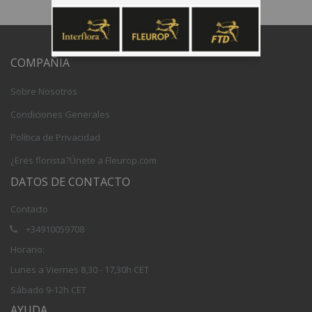
COMPAÑIA
Sobre Nosotros
Condiciones Generales
Política de Privacidad
¿Eres florista?Únete a Fleurop.com
DATOS DE CONTACTO
Contacto
+34910059708
Horario:
Lunes a Viernes 8,30 - 17,30h CET
Sábado 9-12h CET
AYUDA