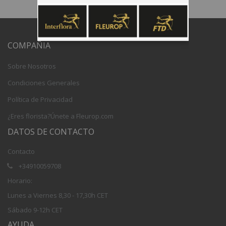
COMPAÑIA
Sobre Nosotros
Condiciones Generales
Política de Privacidad
¿Eres florista?Únete a Fleurop.com
DATOS DE CONTACTO
Contacto
+34910059708
Horario:
Lunes a Viernes 8,30 - 17,30h CET
Sábado 9-12h CET
AYUDA