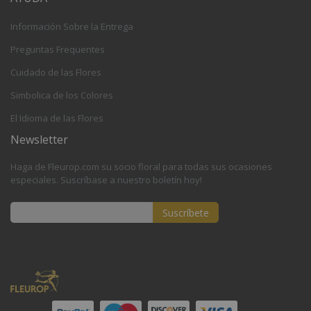
Información Sobre la Entrega
Preguntas Frequentes
Cuidado de las Flores
Simbolica de los Colores
El Idioma de las Flores
Newsletter
Haga de Fleurop.com su socio floral para todas sus ocasiones
especiales. Suscríbase a nuestro boletín hoy!
Suscríbete
Inscríbase
a
nuestro
boletín
de
noticias: