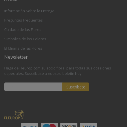
Información Sobre la Entrega
Preguntas Frequentes
Cuidado de las Flores
Simbolica de los Colores
El Idioma de las Flores
Newsletter
Haga de Fleurop.com su socio floral para todas sus ocasiones
especiales. Suscríbase a nuestro boletín hoy!
Suscríbete
Inscríbase
a
nuestro
boletín
de
noticias: