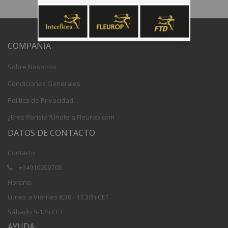
COMPAÑIA
Sobre Nosotros
Condiciones Generales
Política de Privacidad
¿Eres florista?Únete a Fleurop.com
DATOS DE CONTACTO
Contacto
+34910059708
Horario:
Lunes a Viernes 8,30 - 17,30h CET
Sábado 9-12h CET
AYUDA