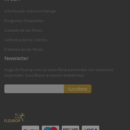
Información Sobre la Entrega
Preguntas Frequentes
Cuidado de las Flores
Simbolica de los Colores
El Idioma de las Flores
Newsletter
Haga de Fleurop.com su socio floral para todas sus ocasiones
especiales. Suscríbase a nuestro boletín hoy!
Suscríbete
Inscríbase
a
nuestro
boletín
de
noticias: