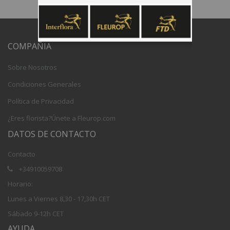
COMPAÑIA
Sobre Nosotros
Condiciones Generales
Política de Privacidad
¿Eres florista?Únete a Fleurop.com
DATOS DE CONTACTO
Contacto
+34910059708
Horario:
Lunes a Viernes 8,30 - 17,30h CET
Sábado 9-12h CET
AYUDA