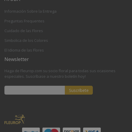
Información Sobre la Entrega
Preguntas Frequentes
Cuidado de las Flores
Simbolica de los Colores
El Idioma de las Flores
Newsletter
Haga de Fleurop.com su socio floral para todas sus ocasiones
especiales. Suscríbase a nuestro boletín hoy!
Suscríbete
Inscríbase
a
nuestro
boletín
de
noticias: