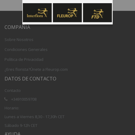
COMPAÑIA
Sobre Nosotros
Condiciones Generales
Política de Privacidad
¿Eres florista?Únete a Fleurop.com
DATOS DE CONTACTO
Contacto
+34910059708
Horario:
Lunes a Viernes 8,30 - 17,30h CET
Sábado 9-12h CET
AYUDA