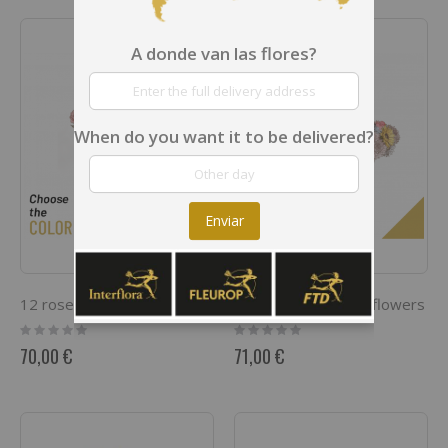
A donde van las flores?
When do you want it to be delivered?
Enviar
12 roses short stemmed
Arrangement of cut flowers
Rating:
Rating:
0%
0%
70,00 €
71,00 €