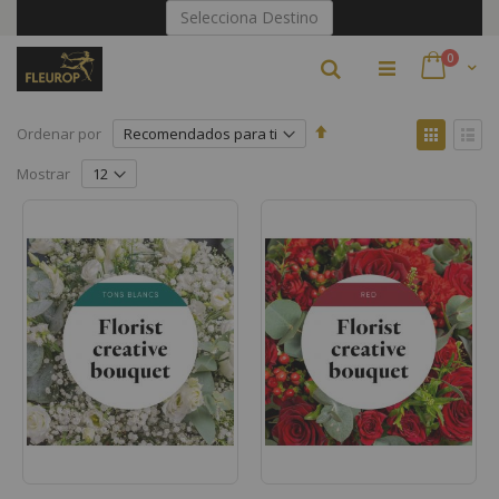
Ir
Selecciona Destino
al
contenido
artículo
0
Buscar
Cart
Fijar
Ver
Ordenar por
Dirección
como
Parrilla
Lista
Descendente
Mostrar