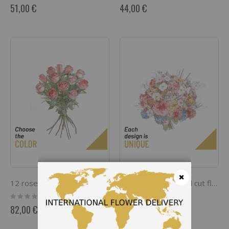
0%
0%
51,00 €
44,00 €
12 roses long stemmed
Bouquet of seasonal cut flowers
Cerrar
Rating:
Rating:
0%
0%
82,00 €
61,00 €