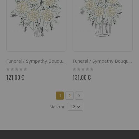
Funeral / Sympathy Bouquet
Funeral / Sympathy Bouquet with ribbon
Rating:
Rating:
0%
0%
121,00 €
131,00 €
Página
Actualmente estás leyendo página
Página
Página
Siguiente
1
2
Mostrar