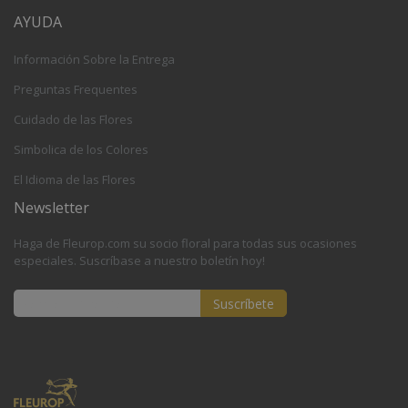
AYUDA
Información Sobre la Entrega
Preguntas Frequentes
Cuidado de las Flores
Simbolica de los Colores
El Idioma de las Flores
Newsletter
Haga de Fleurop.com su socio floral para todas sus ocasiones
especiales. Suscríbase a nuestro boletín hoy!
Suscríbete
Inscríbase
a
nuestro
boletín