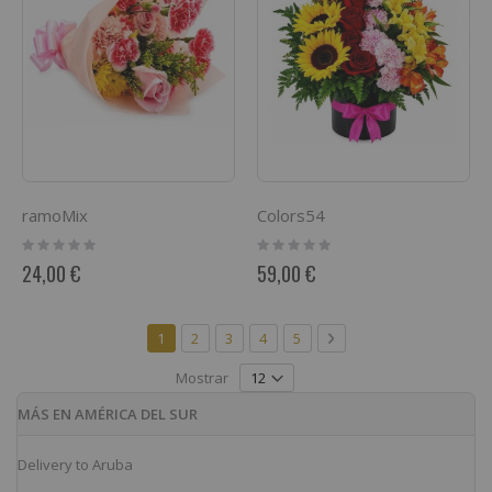
ramoMix
Colors54
Rating:
Rating:
0%
0%
24,00 €
59,00 €
Página
Actualmente estás leyendo página
Página
Página
Página
Página
Página
Siguiente
1
2
3
4
5
Mostrar
MÁS EN AMÉRICA DEL SUR
Delivery to Aruba