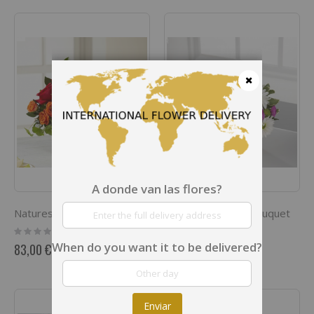
Cerrar
A donde van las flores?
Natures Bounty Bouquet
Blooming Bounty Bouquet
Rating:
Rating:
0%
0%
When do you want it to be delivered?
83,00 €
71,00 €
Enviar