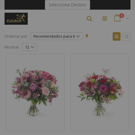
Ir
Selecciona Destino
al
contenido
artículo
0
Buscar
Cart
Fijar
Ver
Ordenar por
Dirección
como
Parrilla
Lista
Descendente
Mostrar