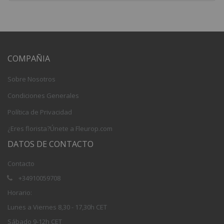
COMPAÑIA
Sobre Nosotros
Condiciones Generales
Política de Privacidad
¿Eres florista?Únete a Fleurop.com
DATOS DE CONTACTO
Contacto
+34910059708
Horario:
Lunes a Viernes 8,30 - 17,30h CET
Sábado 9-12h CET