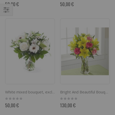
0%
0%
50,00 €
50,00 €
Comprar
por
White mixed bouquet, excl. vase
Bright And Beautiful Bouquet
Rating:
Rating:
0%
0%
50,00 €
130,00 €