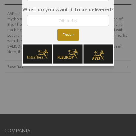
When do you want it to be delivered?
ASK is the Danish word for the ash tree, which in northern
mythology is said to be the type of tree of Yggdrasil, the tree of
life. The ASK beer is brewed with aromatic northern herbs, and
each beer is respectively named after the herb it’s brewed with.
Enviar
Let the receiver enjoy the characteristic flavors of northern herbs
with the four different ales and pilsner, VERBENA, SEDUM,
SALICORNIA and SAVORY. The gift includes four bottles of beer.
Note, this gift does NOT include a beer glass.
Reseñas
COMPAÑIA