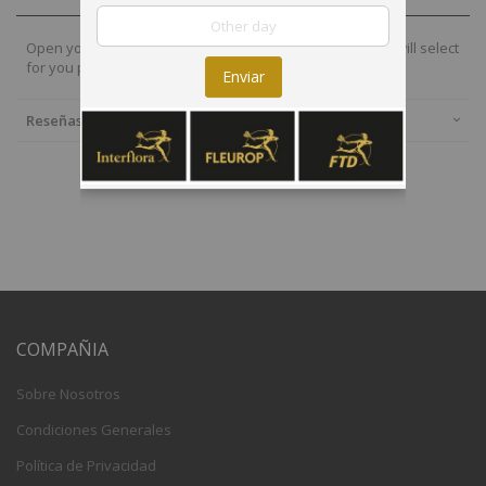
Open your home to new green friends. Our local florists will select
for you plants in season.
Enviar
Reseñas
COMPAÑIA
Sobre Nosotros
Condiciones Generales
Política de Privacidad