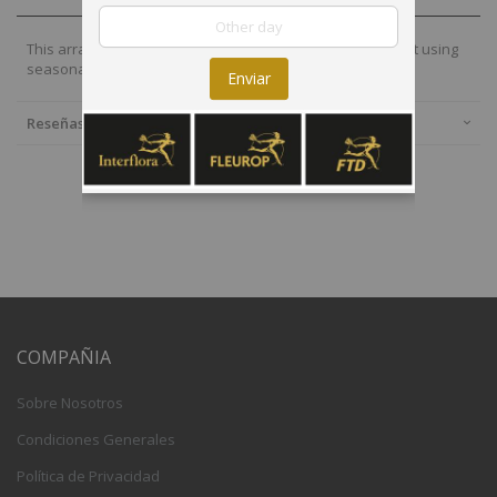
This arrangement will be created by our expert local florist using
seasonal local flowers.
Enviar
Reseñas
COMPAÑIA
Sobre Nosotros
Condiciones Generales
Política de Privacidad