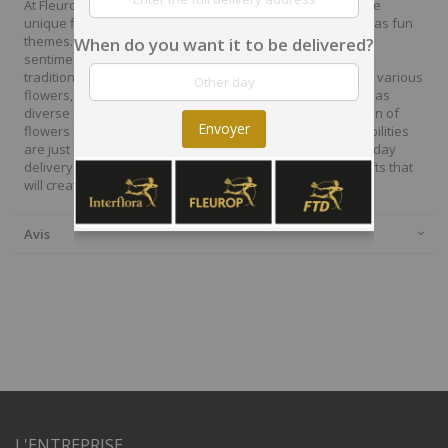
At Fleurop, our skilled floral designers endeavour to create
unique floral designs, with imaginative, thoughtful as well as fun
themes. Each bouquet is personally crafted to conjure the
When do you want it to be delivered?
sentiments you want to convey with the flowers. From a
traditional bouquet of red roses to modern assortment of various
flowers, now it is easier to send different flowers that are as
diverse as your expressions. Choose from a vast collection of
Envoyer
flowers and gift baskets for delivery at Fleurop, the possibilities
are just endless. Surprise your loved ones with the same day
delivery of fresh flowers arrangements and wonderful gifts that
will create memories to last a lifetime.
Avis
L'ENTREPRISE