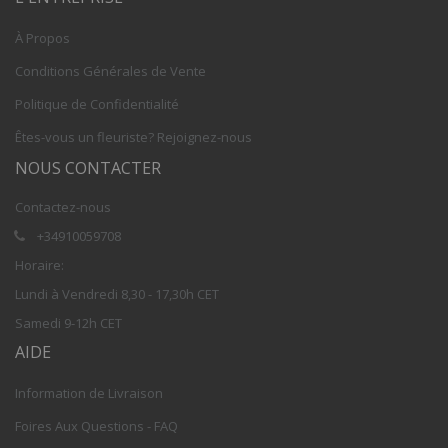
À Propos
Conditions Générales de Vente
Politique de Confidentialité
Êtes-vous un fleuriste? Rejoignez-nous
NOUS CONTACTER
Contactez-nous
+34910059708
Horaire:
Lundi à Vendredi 8,30 - 17,30h CET
Samedi 9-12h CET
AIDE
Information de Livraison
Foires Aux Questions - FAQ