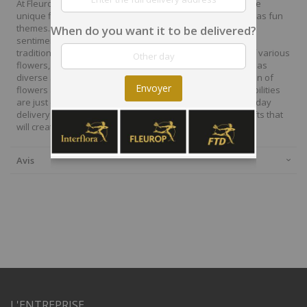
At Fleurop, our skilled floral designers endeavour to create
unique floral designs, with imaginative, thoughtful as well as fun
themes. Each bouquet is personally crafted to conjure the
When do you want it to be delivered?
sentiments you want to convey with the flowers. From a
traditional bouquet of red roses to modern assortment of various
flowers, now it is easier to send different flowers that are as
diverse as your expressions. Choose from a vast collection of
Envoyer
flowers and gift baskets for delivery at Fleurop, the possibilities
are just endless. Surprise your loved ones with the same day
delivery of fresh flowers arrangements and wonderful gifts that
will create memories to last a lifetime.
Avis
L'ENTREPRISE