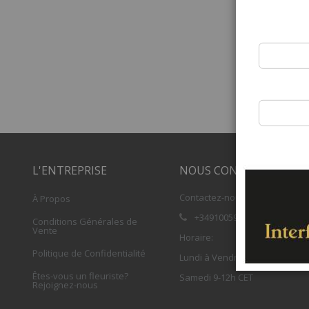
L'ENTREPRISE
NOUS CONTACTER
Contactez-nous
À Propos
+34910059708
Conditions Générales de
Vente
Horaire:
Politique de Confidentialité
Lundi à Vendredi 8,30 - 17,30h 
Êtes-vous un fleuriste?
Samedi 9-12h CET
Rejoignez-nous