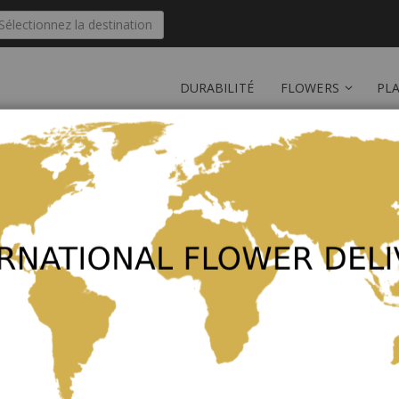
Sélectionnez la destination
DURABILITÉ
FLOWERS
PL
ble de trouver des produits correspondants à votre sélection.