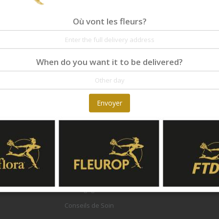
Où vont les fleurs?
When do you want it to be delivered?
Envoyer
AIDE
Information de Livraison
Foires Aux Questions - FAQ
Symbolique des Couleurs
CET
Le Langage des Fleurs
Conseils de Soin