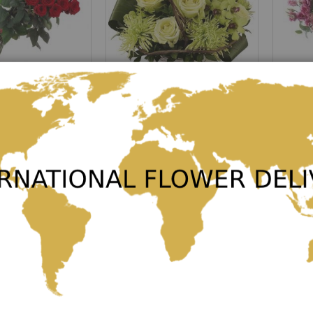
Vanila and Mint
Tasteful
Rating:
Rating:
0%
0%
79,00 €
67,00 €