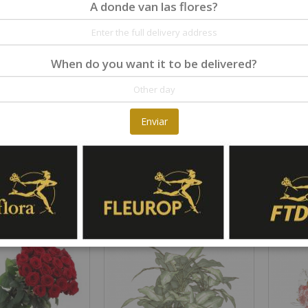
A donde van las flores?
When do you want it to be delivered?
Enviar
Red mix
White mixed bouquet, excl. vase
Orange mixed bouquet, excl. vase
Rating:
Rating:
0%
0%
50,00 €
50,00 €