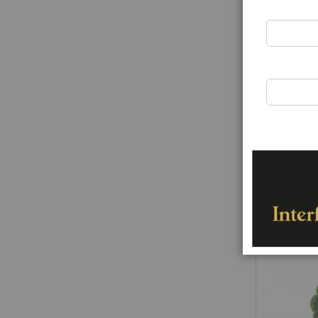
Rating:
0%
50,00 €