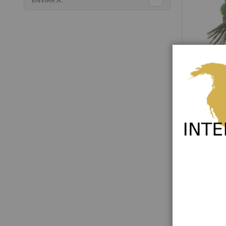
Ruby
Rating:
0%
115,00 €