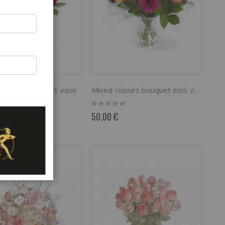
ed bouquet, excl. vase
Mixed colours bouquet excl. vase
Rating:
0%
50,00 €