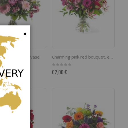
Cerrar
l bouquet, excl. vase
Charming pink red bouquet, excl. vase
Rating:
0%
62,00 €