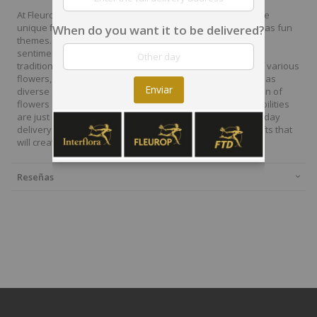
At Fleurop, our skilled floral designers endeavour to create
unique floral designs, with imaginative, thoughtful as well as fun
When do you want it to be delivered?
themes. Each bouquet is personally crafted to conjure the
sentiments you want to convey with the flowers. From a
traditional bouquet of red roses to modern assortment of various
flowers, now it is easier to send different flowers that are as
Enviar
diverse as your expressions. Choose from a vast collection of
flowers and gift baskets for delivery at Fleurop, the possibilities
are just endless. Surprise your loved ones with the same day
delivery of fresh flowers arrangements and wonderful gifts that
will create memories to last a lifetime.
Reseñas