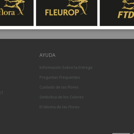
AYUDA
Información Sobre la Entrega
Preguntas Frequentes
Cuidado de las Flores
ET
Simbolica de los Colores
El Idioma de las Flores