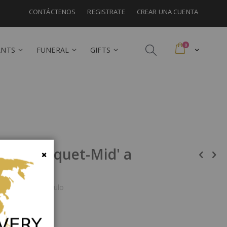
CONTÁCTENOS
REGISTRATE
CREAR UNA CUENTA
artículos
0
Cart
ANTS
FUNERAL
GIFTS
athy Bouquet-Mid' a
Cerrar
a para este artículo