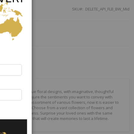
SKU
DELETE_API_FLB_BW_Mid
our to create unique floral designs, with imaginative, thoughtful
ally crafted to conjure the sentiments you want to convey with
 roses to modern assortment of various flowers, now it is easier to
your expressions. Choose from a vast collection of flowers and
ilities are just endless. Surprise your loved ones with the same
wonderful gifts that will create memories to last a lifetime.