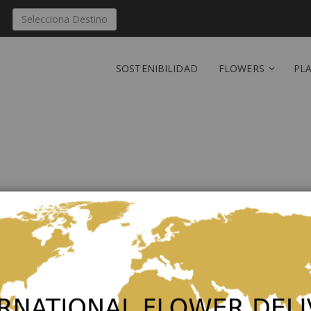
Selecciona Destino
SOSTENIBILIDAD
FLOWERS
PL
Enviar 'Funeral / Symp
Botswana
Sea el primero en dejar una reseñ
Funeral Sympathy Bouquet