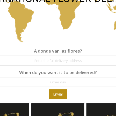
50,00 €
A donde van las flores?
A donde van las flores?
Detalles
Reseñas
When do you want it to be delivered?
At Fleurop, our skilled floral designers endeav
as well as fun themes. Each bouquet is person
the flowers. From a traditional bouquet of red
send different flowers that are as diverse as 
Enviar
gift baskets for delivery at Fleurop, the possib
day delivery of fresh flowers arrangements and 