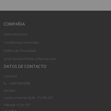
COMPAÑIA
Sobre Nosotros
Condiciones Generales
Política de Privacidad
¿Eres florista?Únete a Fleurop.com
DATOS DE CONTACTO
Contacto
+34910059708
Horario:
Lunes a Viernes 8,30 - 17,30h CET
Sábado 9-12h CET