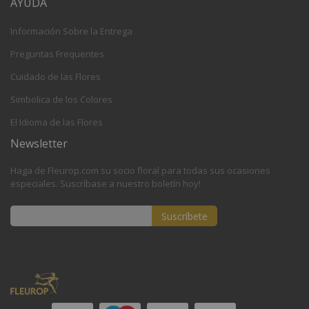
AYUDA
Información Sobre la Entrega
Preguntas Frequentes
Cuidado de las Flores
Simbolica de los Colores
El Idioma de las Flores
Newsletter
Haga de Fleurop.com su socio floral para todas sus ocasiones
especiales. Suscríbase a nuestro boletín hoy!
Suscríbete
Inscríbase
a
nuestro
boletín
de