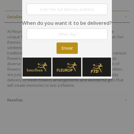
Detalles
When do you want it to be delivered?
At Fleurop, our skilled floral designers endeavour to create
unique floral designs, with imaginative, thoughtful as well as fun
themes. Each bouquet is personally crafted to conjure the
sentiments you want to convey with the flowers. From a
Enviar
traditional bouquet of red roses to modern assortment of various
flowers, now it is easier to send different flowers that are as
diverse as your expressions. Choose from a vast collection of
flowers and gift baskets for delivery at Fleurop, the possibilities
are just endless. Surprise your loved ones with the same day
delivery of fresh flowers arrangements and wonderful gifts that
will create memories to last a lifetime.
Reseñas