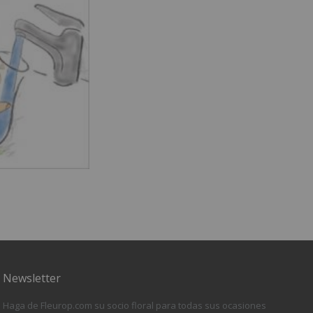
Newsletter
Haga de Fleurop.com su socio floral para todas sus ocasiones