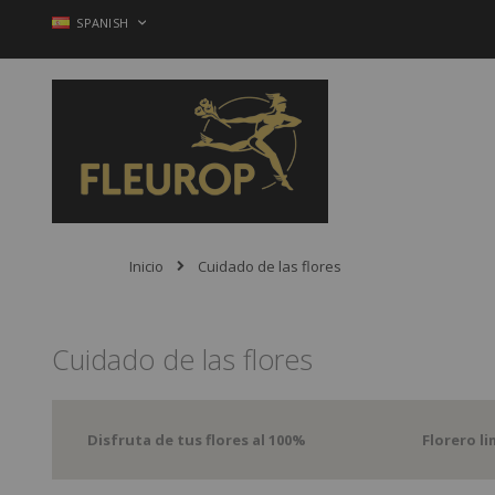
Ir
LENGUAJE
SPANISH
al
contenido
Inicio
Cuidado de las flores
Cuidado de las flores
Disfruta de tus flores al 100%
Florero l