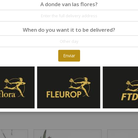
A donde van las flores?
When do you want it to be delivered?
la sombra
Mantenga las frutas alejadas
Reca
Enviar
a también
Las frutas emiten
Una pequeña ca
mpo va a
permanentemente gas etileno.
siempre se evap
es. Para una
Acelera el proceso de maduración
rellene el jarrón
enga sus flores
de manzanas, peras, etc. Evite
agua dulce. Desp
irecta, el calor
colocar su ramo cerca de ellas.
agua debe ser 
re.
completo. Asegúr
jarrón a fondo 
el agua.