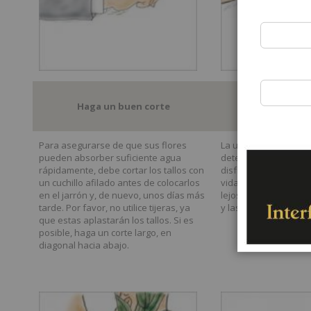
Haga un buen corte
Maravilloso a 
Para asegurarse de que sus flores
La ubicación correct
pueden absorber suficiente agua
determina cuánto tie
rápidamente, debe cortar los tallos con
disfrutar de sus flor
un cuchillo afilado antes de colocarlos
vida más larga, mant
en el jarrón y, de nuevo, unos días más
lejos de la luz solar d
tarde. Por favor, no utilice tijeras, ya
y las corrientes de ai
que estas aplastarán los tallos. Si es
posible, haga un corte largo, en
diagonal hacia abajo.