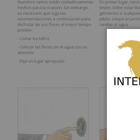
Nuestros ramos están cuidadosamente
En primer lugar, nece
hechos para la ocasión. Sin embargo,
limpio. Debe estar lib
es necesario que siga las
gérmenes o cualquie
recomendaciones a continuación para
jabón. Limpie el jarr
disfrutar de sus flores el mayor tiempo
cambie el agua.
posible.
- Cortar los tallos
- Colocar las flores en el agua con su
alimento
- Elija un lugar apropiado