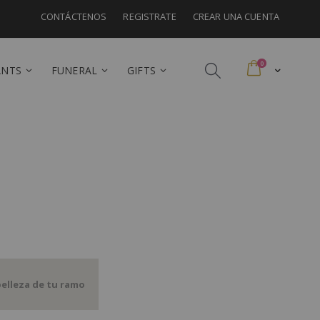
CONTÁCTENOS
REGISTRATE
CREAR UNA CUENTA
artículos
0
Cart
ANTS
FUNERAL
GIFTS
belleza de tu ramo