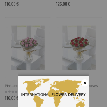
0%
0%
116,00 €
126,00 €
Pink and Rose Hand Tied
12 Red Long Stem Roses Hand Tied
Cerrar
Rating:
Rating:
0%
0%
116,00 €
105,00 €