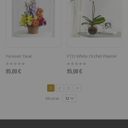
Forever Dear
FTD White Orchid Planter
Rating:
Rating:
0%
0%
95,00 €
95,00 €
Página
Actualmente estás leyendo página
Página
Página
Página
Siguiente
1
2
3
Mostrar