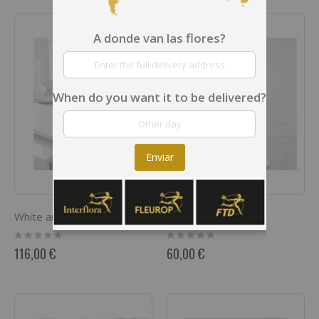
A donde van las flores?
When do you want it to be delivered?
Enviar
White and Rose Hand Tied
Deeply Devoted
Rating:
Rating:
0%
0%
116,00 €
60,00 €