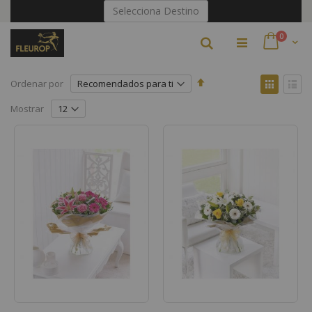
Ir
Selecciona Destino
al
contenido
artículo
0
Buscar
Cart
Fijar
Ver
Ordenar por
Dirección
como
Parrilla
Lista
Descendente
Mostrar