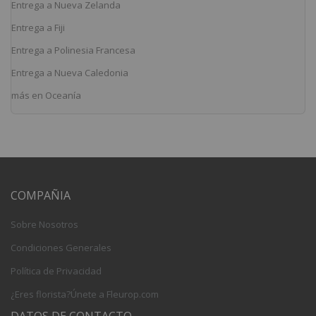
Entrega a Nueva Zelanda
Entrega a Fiji
Entrega a Polinesia Francesa
Entrega a Nueva Caledonia
más en Oceanía
COMPAÑIA
Sobre Nosotros
Condiciones Generales
Política de Privacidad
¿Eres florista?Únete a Fleurop.com
DATOS DE CONTACTO