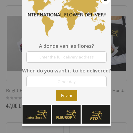
Cerrar
A donde van las flores?
When do you want it to be delivered?
Bright Florist Choice Hand Tied Posy
Pastel Florist Choice Hand Tied Posy
Enviar
Rating:
Rating:
0%
0%
47,00 €
47,00 €