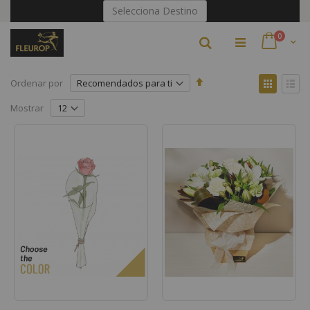
Ir
Selecciona Destino
al
contenido
artículo
0
Buscar
Cart
Fijar
Ver
Ordenar por
Dirección
como
Parrilla
Lista
Descendente
Mostrar