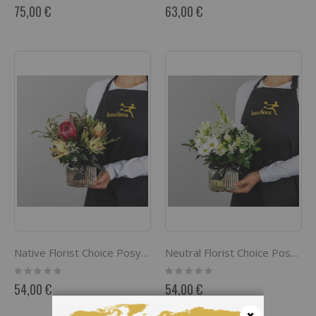
0%
0%
Comprar
75,00 €
63,00 €
por
Native Florist Choice Posy in Jar
Neutral Florist Choice Posy in Jar
Rating:
Rating:
0%
0%
54,00 €
54,00 €