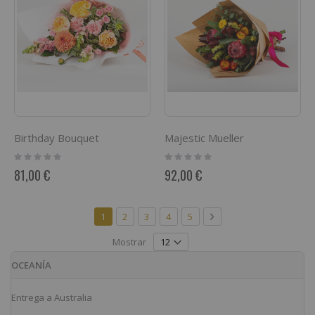
Birthday Bouquet
Majestic Mueller
Rating:
Rating:
0%
0%
81,00 €
92,00 €
Página
Actualmente estás leyendo página
Página
Página
Página
Página
Página
Siguiente
1
2
3
4
5
Mostrar
OCEANÍA
Entrega a Australia