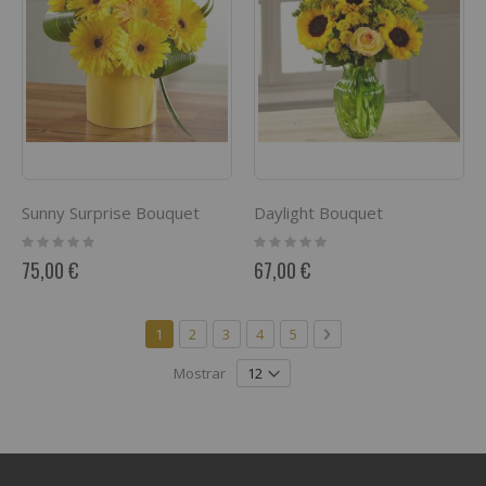
Sunny Surprise Bouquet
Daylight Bouquet
Rating:
Rating:
0%
0%
75,00 €
67,00 €
Página
Actualmente estás leyendo página
Página
Página
Página
Página
Página
Siguiente
1
2
3
4
5
Mostrar