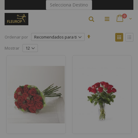
Ir
Selecciona Destino
al
contenido
artículo
0
Buscar
Cart
Fijar
Ver
Ordenar por
Dirección
como
Parrilla
Lista
Descendente
Mostrar