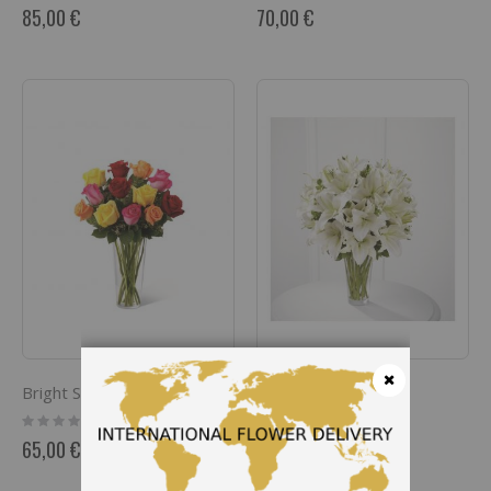
0%
0%
85,00 €
70,00 €
Bright Spark Rose Bouquet
Spirited Grace Lily
Cerrar
Rating:
Rating:
0%
0%
65,00 €
85,00 €