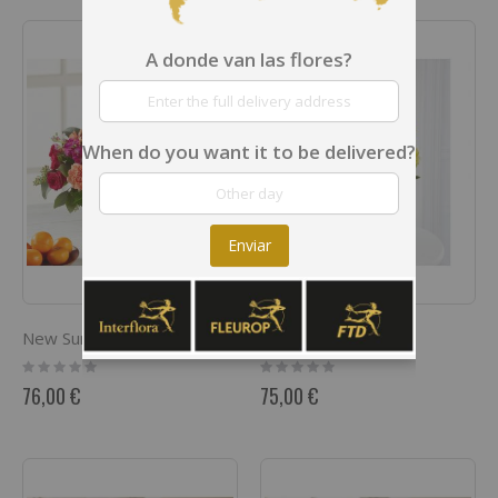
A donde van las flores?
When do you want it to be delivered?
Enviar
New Sunrise Bouquet
Sunny Sentiments
Rating:
Rating:
0%
0%
76,00 €
75,00 €