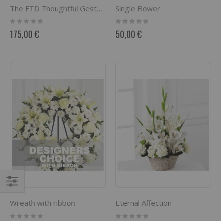
Single Flower
The FTD Thoughtful Gesture Fruit Basket
Rating:
Rating:
0%
0%
175,00 €
50,00 €
Comprar
Wreath with ribbon
Eternal Affection
por
Rating:
Rating: