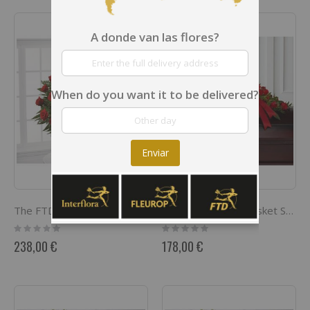
A donde van las flores?
When do you want it to be delivered?
Enviar
The FTD Souls Splendor Arrangement
Dearly Departed Casket Spray
Rating:
Rating:
0%
0%
238,00 €
178,00 €