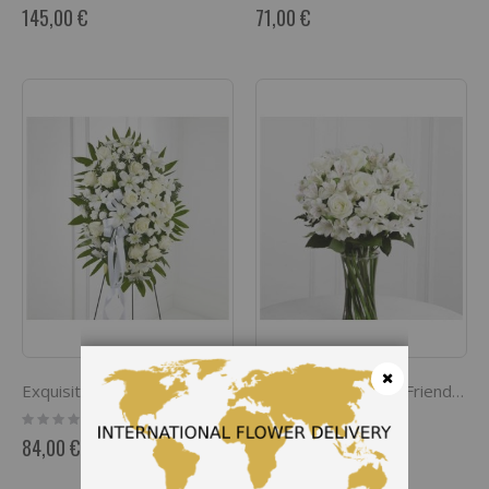
0%
0%
145,00 €
71,00 €
Exquisite Tribute
The FTD Cherished Friend Arrangement
Cerrar
Rating:
Rating:
0%
0%
84,00 €
68,00 €