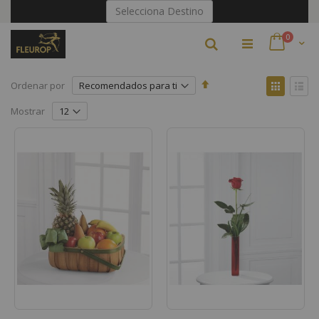
Ir
Selecciona Destino
al
contenido
artículo
0
Buscar
Cart
Fijar
Ver
Ordenar por
Dirección
como
Parrilla
Lista
Descendente
Mostrar