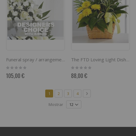
Funeral spray / arrangement with ribbon
The FTD Loving Light Dishgarden
Rating:
Rating:
0%
0%
105,00 €
88,00 €
Página
Actualmente estás leyendo página
Página
Página
Página
Página
Siguiente
1
2
3
4
Mostrar