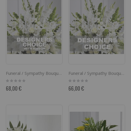
Funeral / Sympathy Bouquet with ribbon
Funeral / Sympathy Bouquet
Rating:
Rating:
0%
0%
68,00 €
66,00 €