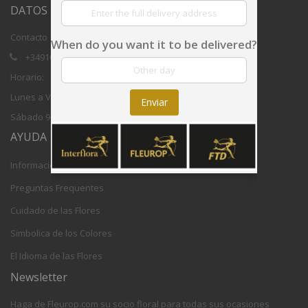
DATOS DE CONTACTO
Contacto
When do you want it to be delivered?
+34910059708
Horario:
Lunes a Viernes 8,30 - 17,30h CET
Enviar
Sábado 9-12h CET
AYUDA
Información Sobre la Entrega
Preguntas Frequentes
Cuidado de las Flores
Simbolica de los Colores
El Idioma de las Flores
Newsletter
Haga de Fleurop.com su socio floral para todas sus ocasiones