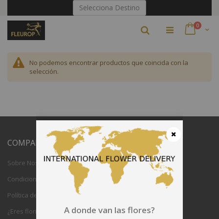
Ir
Selecciona Destino
al
contenido
artículo
0
Buscar
Cart
No podemos encontrar productos que coincida con la
selección.
COMPAÑIA
Cerrar
Sobre Nosotros
Condiciones Generales
Política de Privacidad
A donde van las flores?
¿Eres florista?Únete a Fleurop.com