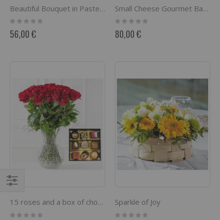
Beautiful Bouquet in Pastel Colours
Small Cheese Gourmet Basket
Rating:
Rating:
0%
0%
56,00 €
80,00 €
Comprar
Sparkle of Joy
15 roses and a box of chocolates
por
Rating:
Rating: