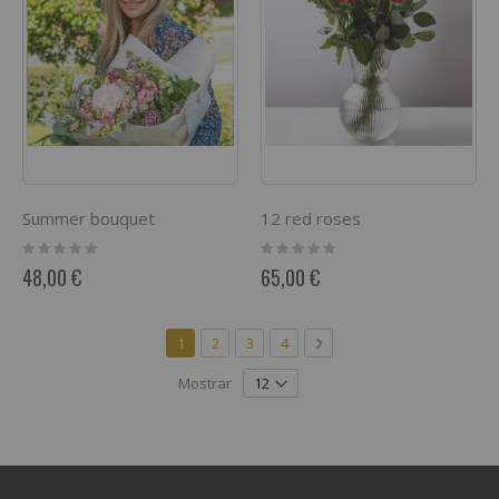
Summer bouquet
12 red roses
Rating:
Rating:
0%
0%
48,00 €
65,00 €
Página
Actualmente estás leyendo página
Página
Página
Página
Página
Siguiente
1
2
3
4
Mostrar