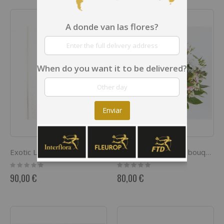
A donde van las flores?
When do you want it to be delivered?
Enviar
Exotic Luxury
Sympathy or funeral bouquet
Rating:
Rating:
0%
0%
90,00 €
80,00 €