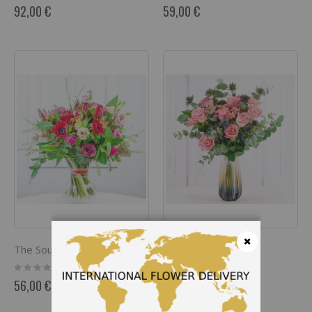
0%
0%
92,00 €
59,00 €
The Sound of Music
Dreaming Pink
Cerrar
Rating:
Rating:
0%
0%
56,00 €
60,00 €