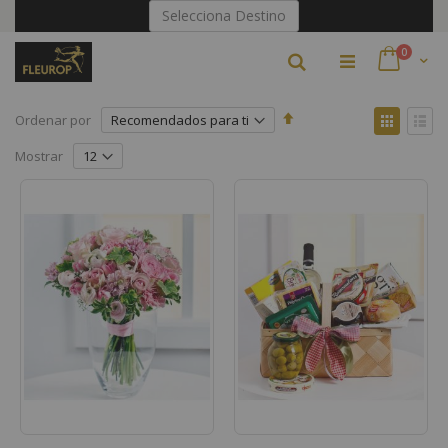
Ir
Selecciona Destino
al
contenido
artículo
0
Buscar
Cart
Fijar
Ver
Ordenar por
Dirección
como
Parrilla
Lista
Descendente
Mostrar