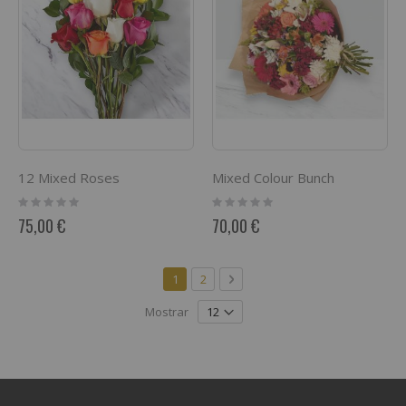
12 Mixed Roses
Mixed Colour Bunch
Rating:
Rating:
0%
0%
75,00 €
70,00 €
Página
Actualmente estás leyendo página
Página
Página
Siguiente
1
2
Mostrar