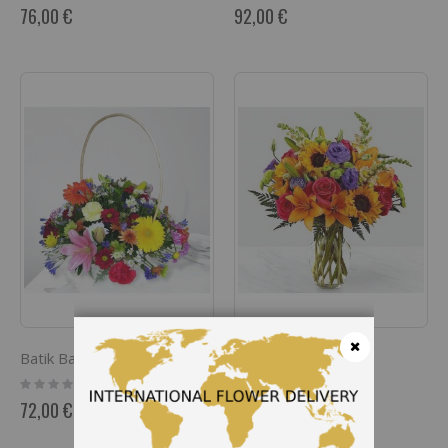
0%
0%
76,00 €
92,00 €
Batik Basket
Summer Vibes
Cerrar
Rating:
Rating:
0%
0%
72,00 €
76,00 €