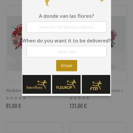
A donde van las flores?
When do you want it to be delivered?
Enviar
Radiance
24 Pink and purple roses in a vase
Rating:
Rating:
0%
0%
81,00 €
131,00 €