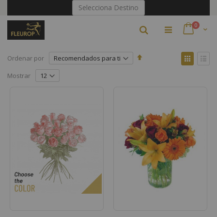
Ir
Selecciona Destino
al
contenido
artículo
0
Buscar
Cart
Fijar
Ver
Ordenar por
Dirección
como
Parrilla
Lista
Descendente
Mostrar