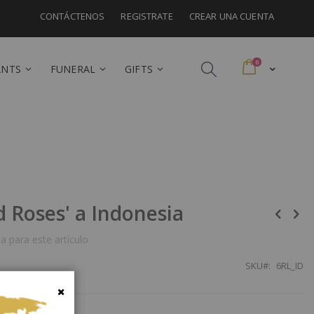
CONTÁCTENOS
REGISTRATE
CREAR UNA CUENTA
artículos
0
Cart
ANTS
FUNERAL
GIFTS
 Roses' a Indonesia
a para este artículo
SKU
6RL_ID