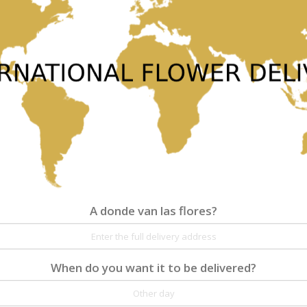
Reseñas
ESTÁS REVISANDO:
6 LONG STEMMED ROSES
A donde van las flores?
Apodo
When do you want it to be delivered?
Resumen