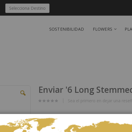
Selecciona Destino
SOSTENIBILIDAD
FLOWERS
PL
Enviar '6 Long Stemmed
Sea el primero en dejar una reseñ
A donde van las flores?