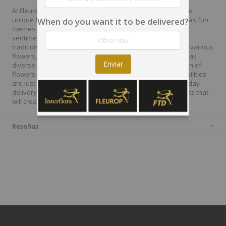
At Fleurop, our skilled floral designers endeavour to create
unique floral designs, with imaginative, thoughtful as well as fun
When do you want it to be delivered?
themes. Each bouquet is personally crafted to conjure the
sentiments you want to convey with the flowers. From a
traditional bouquet of red roses to modern assortment of various
flowers, now it is easier to send different flowers that are as
Enviar
diverse as your expressions. Choose from a vast collection of
flowers and gift baskets for delivery at Fleurop, the possibilities
are just endless. Surprise your loved ones with the same day
delivery of fresh flowers arrangements and wonderful gifts that
will create memories to last a lifetime.
Reseñas