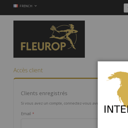
Allez
LANGUE
FRENCH
au
contenu
Accès client
Clients enregistrés
Si vous avez un compte, connectez-vous avec votre adresse 
Email