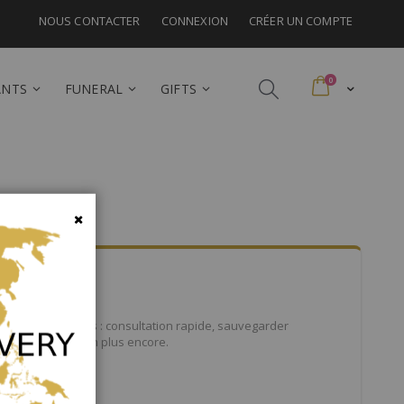
NOUS CONTACTER
CONNEXION
CRÉER UN COMPTE
articles
0
ANTS
FUNERAL
GIFTS
Fermer
mbreux avantages : consultation rapide, sauvegarder
ommandes, et bien plus encore.