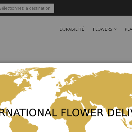
Sélectionnez la destination
DURABILITÉ
FLOWERS
PL
Nouveaux clients
email.
La création d’un compte a de no
plusieurs adresses, suivre les c
Créer un compte