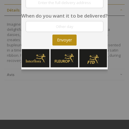
Détails
When do you want it to be delivered?
Imagine the smile this radiant flower bouquet will bring! A
delightful mix of orange roses, hot pink and yellow gerbera
daisies, hot pink carnations, and fresh green button poms
Envoyer
creates a moment of pure happiness. Accented by airy
bupleurum and vibrant greens, this cheerful display is presented
in a timeless clear glass vase, finished with a sweet yellow satin
ribbon. Perfect for creating lasting memories on birthdays, during
recovery, or to celebrate any achievement.
Avis