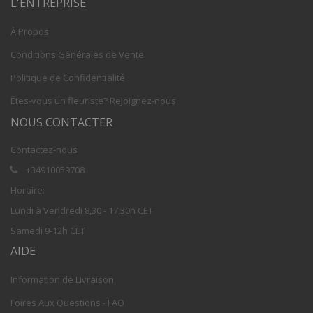
L'ENTREPRISE
À Propos
Conditions Générales de Vente
Politique de Confidentialité
Êtes-vous un fleuriste? Rejoignez-nous
NOUS CONTACTER
Contactez-nous
+34910059708
Horaire:
Lundi à Vendredi 8,30 - 17,30h CET
Samedi 9-12h CET
AIDE
Information de Livraison
Foires Aux Questions - FAQ